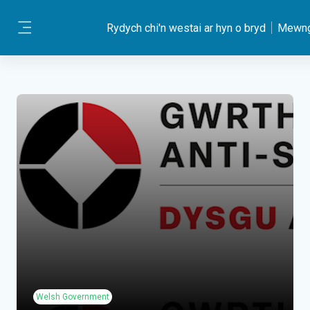
Mynd i'r prif gynnwys
Rydych chi'n westai ar hyn o bryd
Mewng
Side panel
Welsh Government