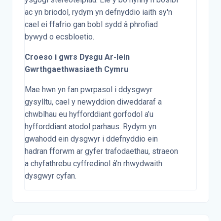
ac yn briodol, rydym yn defnyddio iaith sy'n
cael ei ffafrio gan bobl sydd â phrofiad
bywyd o ecsbloetio.
Croeso i gwrs Dysgu Ar-lein
Gwrthgaethwasiaeth Cymru
Mae hwn yn fan pwrpasol i ddysgwyr
gysylltu, cael y newyddion diweddaraf a
chwblhau eu hyfforddiant gorfodol a’u
hyfforddiant atodol parhaus. Rydym yn
gwahodd ein dysgwyr i ddefnyddio ein
hadran fforwm ar gyfer trafodaethau, straeon
a chyfathrebu cyffredinol â'n rhwydwaith
dysgwyr cyfan.