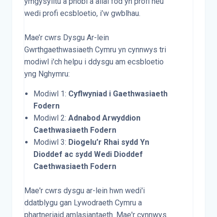
ymgysylltu â phobl a allai fod yn profi neu
wedi profi ecsbloetio, i’w gwblhau.
Mae’r cwrs Dysgu Ar-lein
Gwrthgaethwasiaeth Cymru yn cynnwys tri
modiwl i'ch helpu i ddysgu am ecsbloetio
yng Nghymru:
Modiwl 1:
Cyflwyniad i Gaethwasiaeth
Fodern
Modiwl 2:
Adnabod Arwyddion
Caethwasiaeth Fodern
Modiwl 3:
Diogelu’r Rhai sydd Yn
Dioddef ac sydd Wedi Dioddef
Caethwasiaeth Fodern
Mae'r cwrs dysgu ar-lein hwn wedi'i
ddatblygu gan Lywodraeth Cymru a
phartneriaid amlasiantaeth. Mae'r cynnwys