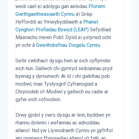
wedi cael ei adolygu gan aelodau
Fforwm
Gwrthgaethwasiaeth Cymru
a'i Grŵp
Hyfforddi ac Ymwybyddiaeth a
Phanel
Cynghori Profiadau Bywyd (LEAP)
Sefydliad
Masnachu mewn Pobl. Dylid ei ystyried ochr
yn ochr â
Gweithdrefnau Diogelu Cymru
.
Gellir cwblhau'r dysgu hwn ar eich cyflymder
eich hun. Gallwch chi gymryd seibiannau pryd
bynnag y dymunwch. Ar ôl i chi gwblhau pob
modiwl, mae Tystysgrif Cyfranogiad a
Chrynodeb o'r Modiwl y gallwch eu cadw ar
gyfer eich cofnodion.
Drwy gydol y cwrs dysgu ar-lein, byddwn yn
rhannu dolenni i wefannau ac adnoddau
allanol. Nid yw Llywodraeth Cymru yn gyfrifol
am gynnwys ffynonellau allanol o'r fath, ac