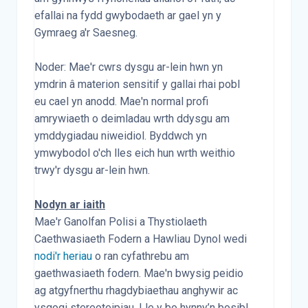
efallai na fydd gwybodaeth ar gael yn y
Gymraeg a'r Saesneg.
Noder: Mae'r cwrs dysgu ar-lein hwn yn
ymdrin â materion sensitif y gallai rhai pobl
eu cael yn anodd. Mae'n normal profi
amrywiaeth o deimladau wrth ddysgu am
ymddygiadau niweidiol. Byddwch yn
ymwybodol o'ch lles eich hun wrth weithio
trwy'r dysgu ar-lein hwn.
Nodyn ar iaith
Mae'r Ganolfan Polisi a Thystiolaeth
Caethwasiaeth Fodern a Hawliau Dynol wedi
nodi'r heriau
o ran cyfathrebu am
gaethwasiaeth fodern. Mae'n bwysig peidio
ag atgyfnerthu rhagdybiaethau anghywir ac
ysgogi stereoteipiau. Lle y bo hynny’n bosibl