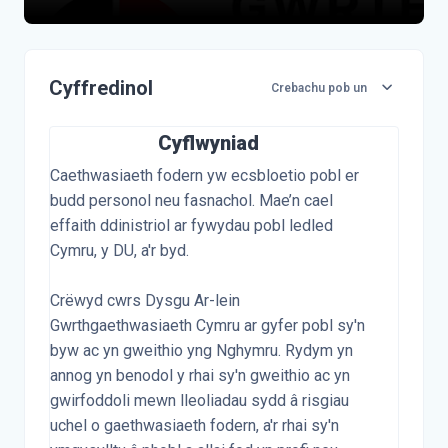
Amlinelliad o'r pwnc
Cyffredinol
Crebachu pob un
Cyflwyniad
Caethwasiaeth fodern yw ecsbloetio pobl er
budd personol neu fasnachol. Mae’n cael
effaith ddinistriol ar fywydau pobl ledled
Cymru, y DU, a'r byd.
Crëwyd cwrs Dysgu Ar-lein
Gwrthgaethwasiaeth Cymru ar gyfer pobl sy'n
byw ac yn gweithio yng Nghymru. Rydym yn
annog yn benodol y rhai sy'n gweithio ac yn
gwirfoddoli mewn lleoliadau sydd â risgiau
uchel o gaethwasiaeth fodern, a'r rhai sy'n