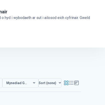
nair
o hyd i wybodaeth ar sut i ailosod eich cyfrinair. Gweld
Sort (none)
Mynediad Gwestai yn Unig / Digital Assistant / How to access