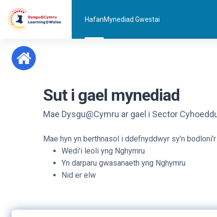
Mynd i'r prif gynnwys
Hafan
Mynediad Gwestai
Sut i gael mynediad
Mae Dysgu@Cymru ar gael i Sector Cyhoed
Mae hyn yn berthnasol i ddefnyddwyr sy'n bodloni'r 
Wedi'i leoli yng Nghymru
Yn darparu gwasanaeth yng Nghymru
Nid er elw