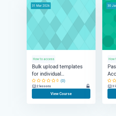
31
Mar
2026
30
Ja
How to access
How 
Bulk upload templates
Pas
for individual
Acc
Organisations
0
(0)
2 lessons
3 
View Course