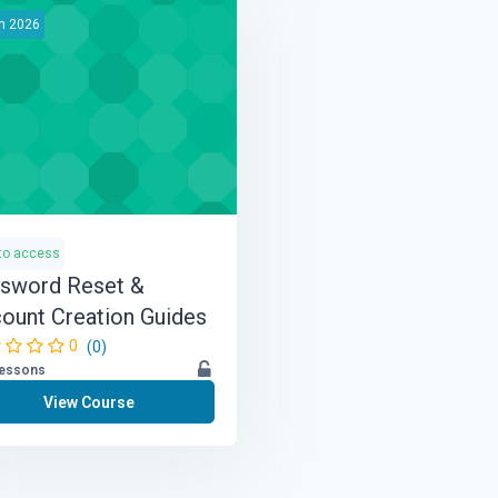
n
2026
to access
sword Reset &
ount Creation Guides
0
(0)
lessons
View Course