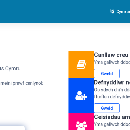
Cymraeg
Canllaw creu
Yma gallwch ddod 
dus Cymru.
Gweld
Defnyddiwr 
meini prawf canlynol:
Os ydych chi'n d
ffurflen defnydd
Gweld
Ceisiadau am 
Yma gallwch ddod 